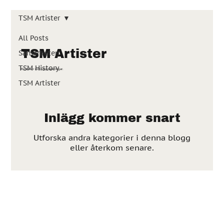
TSM Artister
All Posts
TSM Artister
Samarbeten
TSM History
Releaser och uppdateringar.
TSM Artister
Inlägg kommer snart
Utforska andra kategorier i denna blogg
eller återkom senare.